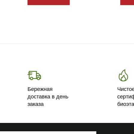
Бережная
Чисто
доставка в день
серти
заказа
биоэт