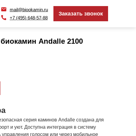
mail@biookamin.ru
mail@biookamin.ru
Заказать звонок
Заказать звонок
+7 (495) 648-57-88
+7 (495) 648-57-88
биокамин Andalle 2100
ра
зопасная серия каминов Andalle создана для
орт и уют. Доступна интеграция в систему
ь управления голосом или через мобильное