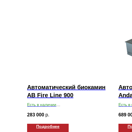
Автоматический биокамин
Авт
AB Fire Line 900
Anda
Есть в наличии
Есть в
Габариты ВхШхГ: 168х908х193
Габари
283 000
р.
689 0
Подробнее
П