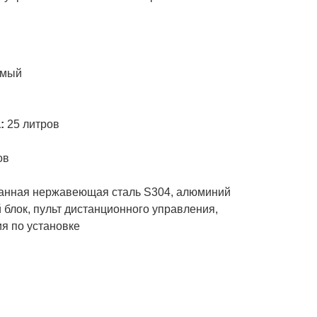
и
емый
а:
25 литров
ов
анная нержавеющая сталь S304, алюминий
блок, пульт дистанционного управления,
ия по установке