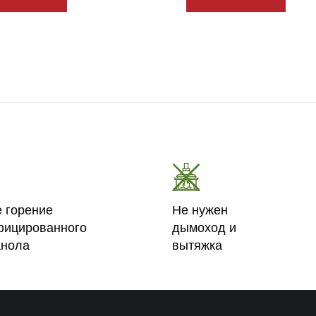
е горение
Не нужен
фицированного
дымоход и
анола
вытяжка