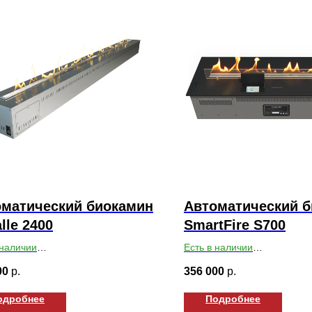
оматический биокамин
Автоматический 
lle 2400
SmartFire S700
 наличии
Есть в наличии
ты ВхШхГ: 168х2437х193
Габариты ВхШхГ: 165х700х
00
р.
356 000
р.
одробнее
Подробнее