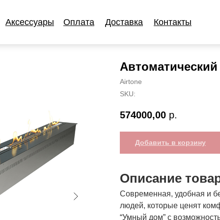
Аксессуары
Оплата
Доставка
Контакты
Аксессуары
Оплата
Доставка
Контакты
Автоматический 
Airtone
SKU:
574000,00
р.
Добавить в корзину
Описание това
Современная, удобная и бе
людей, которые ценят комф
“Умный дом” с возможност