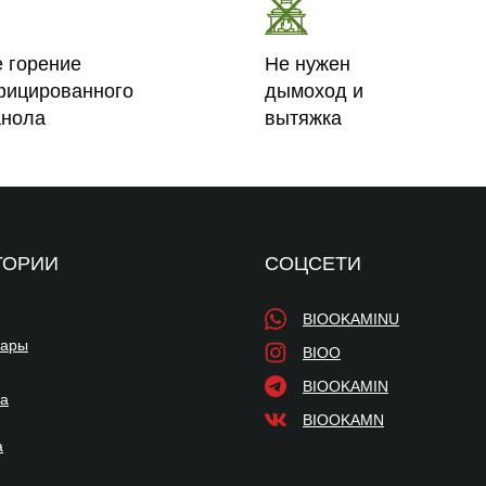
е горение
Не нужен
фицированного
дымоход и
анола
вытяжка
ГОРИИ
СОЦСЕТИ
BIOOKAMINU
уары
BIOO
BIOOKAMIN
ка
BIOOKAMN
а