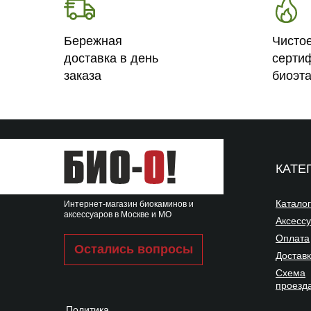
Бережная
Чисто
доставка в день
серти
заказа
биоэт
КАТЕ
Каталог
Интернет-магазин биокаминов и
аксессуаров в Москве и МО
Аксесс
Оплата
Остались вопросы
Достав
Схема
проезд
Политика