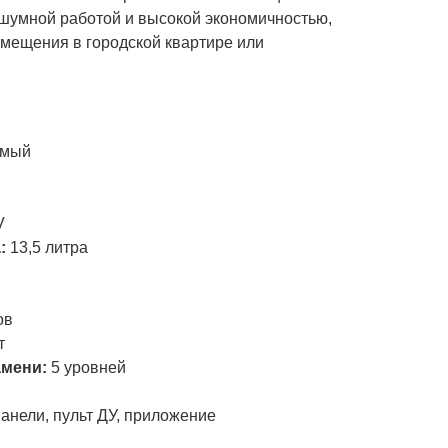
сшумной работой и высокой экономичностью,
змещения в городской квартире или
и
емый
V
а:
13,5 литра
ов
т
амени:
5 уровней
анели, пульт ДУ, приложение