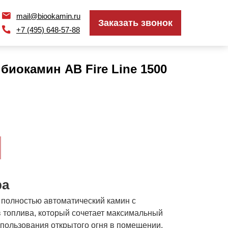
mail@biookamin.ru
mail@biookamin.ru
Заказать звонок
Заказать звонок
+7 (495) 648-57-88
+7 (495) 648-57-88
биокамин AB Fire Line 1500
ра
– полностью автоматический камин с
в топлива, который сочетает максимальный
спользования открытого огня в помещении.