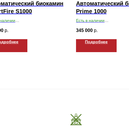
оматический биокамин
Автоматический 
tFire S1000
Prime 1000
 наличии
Есть в наличии
ты ВхШхГ: 165х990х255
Габариты ВхШхГ: 235х1000
00
р.
345 000
р.
одробнее
Подробнее