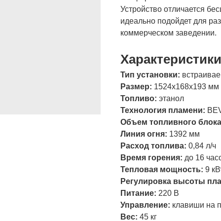
Устройство отличается бе
идеально подойдет для ра
коммерческом заведении.
Характеристик
Тип установки:
встраива
Размер:
1524х168х193 мм
Топливо:
этанол
Технология пламени:
BE
Объем топливного блок
Линия огня:
1392 мм
Расход топлива:
0,84 л/ч
Время горения:
до 16 час
Тепловая мощность:
9 кВ
Регулировка высоты пл
Питание:
220 В
Управление:
клавиши на п
Вес:
45 кг