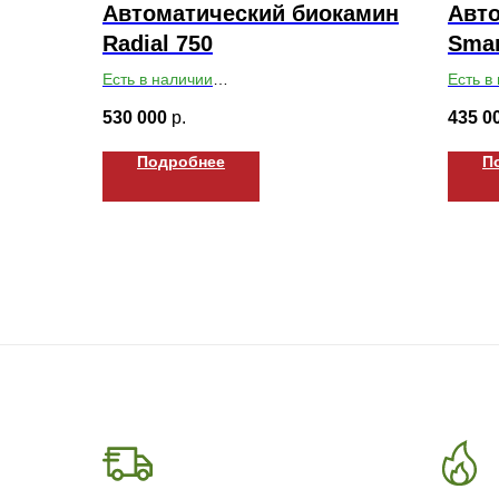
Автоматический биокамин
Авт
Radial 750
Smar
Есть в наличии
Есть в
Габариты ВхШхГ: 413х1316х1062
Габари
530 000
р.
435 0
Подробнее
П