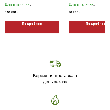
античный дуб
Kedral + Magic 24
Есть в наличии
Есть в наличии
Габариты ДхШхВ: 1930х900х400
Габариты ДхШхВ: 1076х
140 980
р.
62 280
р.
Подробнее
Подробнее
Бережная доставка в
день заказа