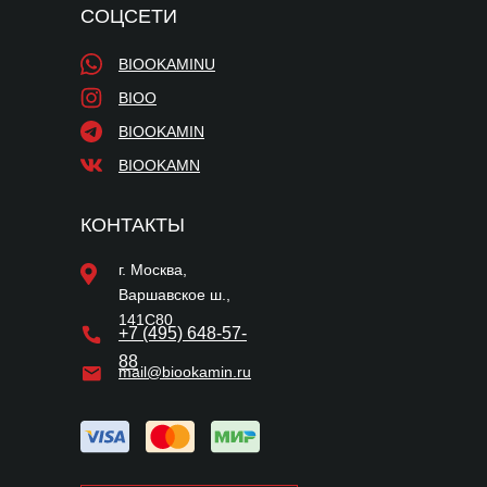
СОЦСЕТИ
BIOOKAMINU
BIOO
BIOOKAMIN
BIOOKAMN
КОНТАКТЫ
г. Москва,
Варшавское ш.,
141С80
+7 (495) 648-57-
88
mail@biookamin.ru