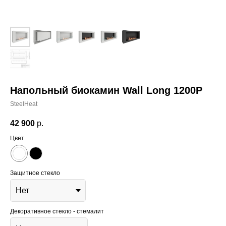
Напольный биокамин Wall Long 1200P
SteelHeat
42 900
р.
Цвет
Защитное стекло
Декоративное стекло - стемалит