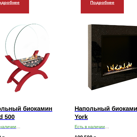
одробнее
Подробнее
ольный биокамин
Напольный биоками
d 500
York
 наличии
Есть в наличии
ты ВхШхГ: 700х510х240
Габариты ВхШхГ: 900х1000х9