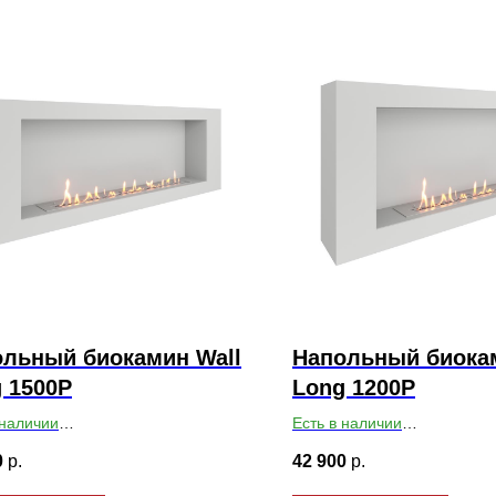
льный биокамин Wall
Напольный биокам
 1500P
Long 1200P
 наличии
Есть в наличии
ты ВхШхГ: 550х1500х200
Габариты ВхШхГ: 550х1200
0
р.
42 900
р.