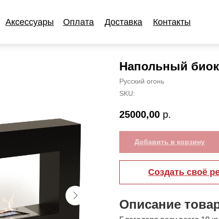
Аксессуары
Оплата
Доставка
Контакты
Аксессуары
Оплата
Доставка
Контакты
Напольный биок
Русский огонь
SKU:
25000,00
р.
Добавить в корзину
Создать своё р
Описание това