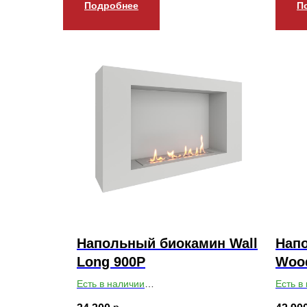
Подробнее
П
Напольный биокамин Wall
Нап
Long 900P
Woo
Есть в наличии
Есть в
Габариты ВхШхГ: 550х900х200
Габари