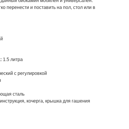
г данный биокамин мобилен и универсален.
гко перенести и поставить на пол, стол или в
и
ый
а:
1.5 литра
еский с регулировкой
в
ющая сталь
инструкция, кочерга, крышка для гашения