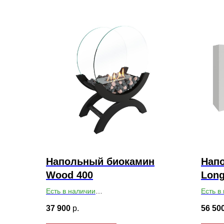
Напольный биокамин
Напо
Wood 400
Long
Есть в наличии
Есть в
Габариты ВхШхГ: 580х422х240
Габари
37 900
р.
56 50