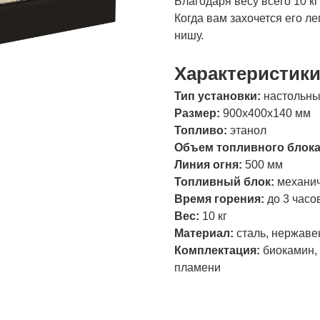
Благодаря весу всего 10 к
Когда вам захочется его ле
нишу.
Характеристик
Тип установки:
настольн
Размер:
900х400х140 мм
Топливо:
этанол
Объем топливного блок
Линия огня:
500 мм
Топливный блок:
механич
Время горения:
до 3 часо
Вес:
10 кг
Материал:
сталь, нержаве
Комплектация:
биокамин, 
пламени