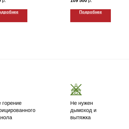
0
р.
109 500
р.
одробнее
Подробнее
е горение
Не нужен
фицированного
дымоход и
анола
вытяжка