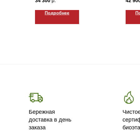
34 300
р.
42 90
Подробнее
П
Бережная
Чисто
доставка в день
серти
заказа
биоэт