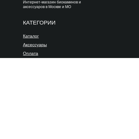
Интернет-магазин биокаминов и
аксессуаров в Москве и МО
КАТЕГОРИИ
Каталог
Аксессуары
Оплата
Доставка
Схема
проезда
СОЦСЕТИ
BIOOKAMINU
BIOO
BIOOKAMIN
BIOOKAMN