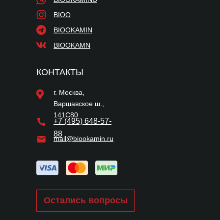
BIOO
BIOOKAMIN
BIOOKAMN
КОНТАКТЫ
г. Москва,
Варшавское ш.,
141С80
+7 (495) 648-57-
88
mail@biookamin.ru
Остались вопросы