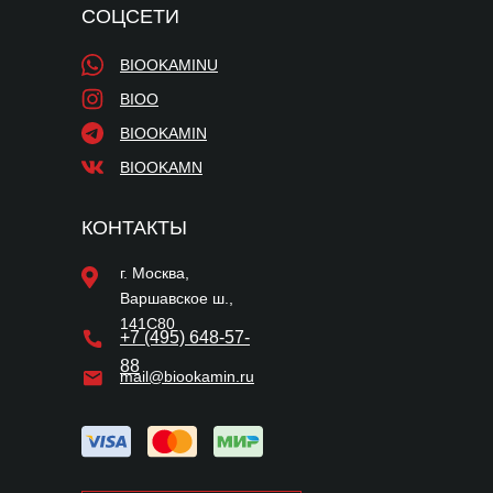
СОЦСЕТИ
BIOOKAMINU
BIOO
BIOOKAMIN
BIOOKAMN
КОНТАКТЫ
г. Москва,
Варшавское ш.,
141С80
+7 (495) 648-57-
88
mail@biookamin.ru