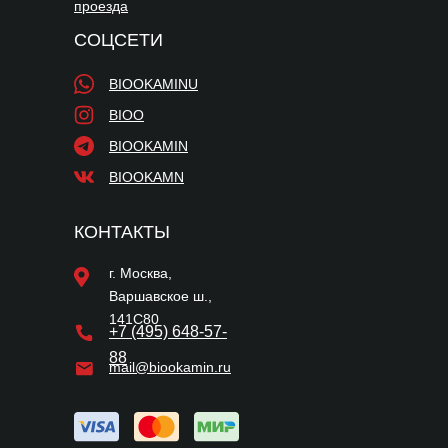
проезда
СОЦСЕТИ
BIOOKAMINU
BIOO
BIOOKAMIN
BIOOKAMN
КОНТАКТЫ
г. Москва,
Варшавское ш.,
141С80
+7 (495) 648-57-
88
mail@biookamin.ru