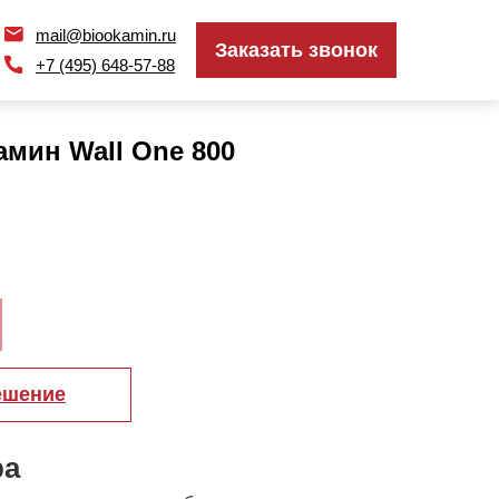
mail@biookamin.ru
mail@biookamin.ru
Заказать звонок
Заказать звонок
+7 (495) 648-57-88
+7 (495) 648-57-88
мин Wall One 800
ешение
ра