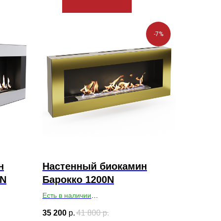
-7%
н
Настенный биокамин
0N
Барокко 1200N
Есть в наличии
50
Габариты ВхШхГ: 500х1200х140
35 200
р.
41 800
р.