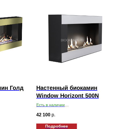
мин Голд
Настенный биокамин
Window Horizont 500N
Есть в наличии
х140
Габариты ВхШхГ: 430х850х150
42 100
р.
Подробнее