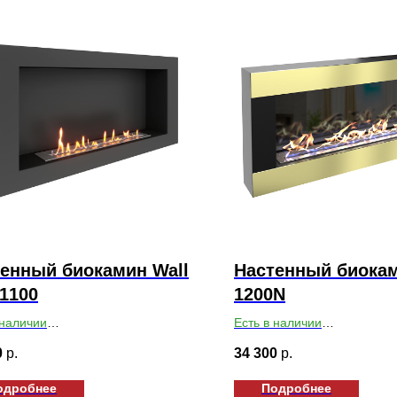
енный биокамин Wall
Настенный биока
1100
1200N
 наличии
Есть в наличии
ты ВхШхГ: 550х1100х200
Габариты ВхШхГ: 500х1200
0
р.
34 300
р.
одробнее
Подробнее