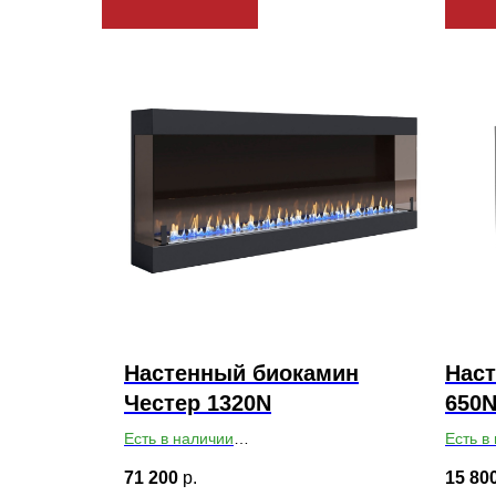
Настенный биокамин
Нас
Честер 1320N
650
Есть в наличии
Есть в
Габариты ВхШхГ: 500х1320х150
Габари
71 200
р.
15 80