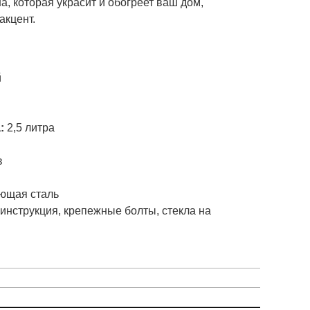
, которая украсит и обогреет ваш дом,
акцент.
и
й
а:
2,5 литра
в
ющая сталь
инструкция, крепежные болты, стекла на