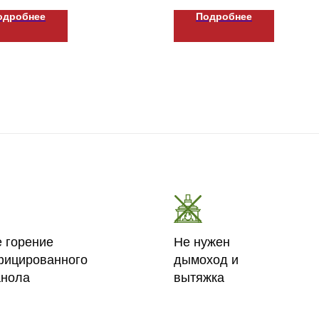
одробнее
Подробнее
е горение
Не нужен
фицированного
дымоход и
анола
вытяжка