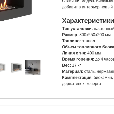
Отличная модель биокамина
добавит в интерьер новый 
Характеристик
Тип установки:
настенны
Размер:
800х550х200 мм
Топливо:
этанол
Объем топливного блок
Линия огня:
400 мм
Время горения:
до 4 часо
Вес:
17 кг
Материал:
сталь, нержаве
Комплектация:
биокамин, 
держателях, кочерга