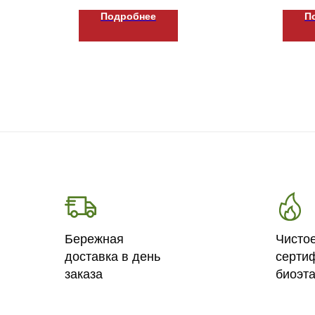
Подробнее
П
Бережная
Чисто
доставка в день
серти
заказа
биоэт