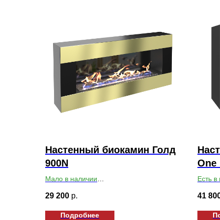
Настенный биокамин Голд
Наст
900N
One 
Мало в наличии
Есть в
Габариты ВхШхГ: 400х900х140
Габари
29 200
р.
41 80
Подробнее
П