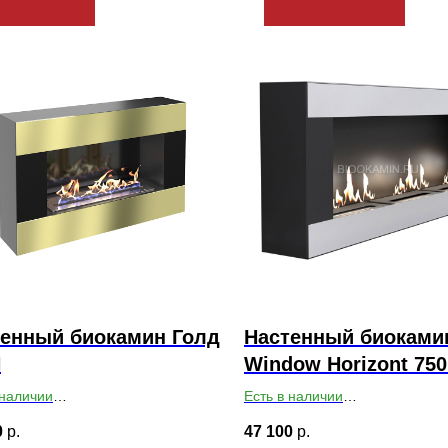
тенный биокамин Голд
Настенный биоками
N
Window Horizont 75
 наличии
Есть в наличии
ты ВхШхГ: 400х650х140
Габариты ВхШхГ: 430х1230х1
0
р.
47 100
р.