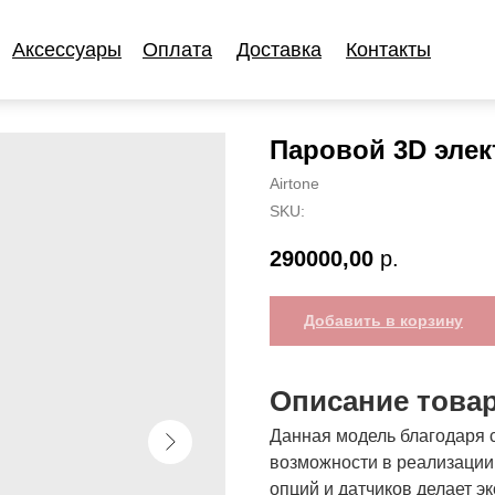
Аксессуары
Оплата
Доставка
Контакты
Аксессуары
Оплата
Доставка
Контакты
Паровой 3D эле
Airtone
SKU:
290000,00
р.
Добавить в корзину
Описание това
Данная модель благодаря 
возможности в реализаци
опций и датчиков делает 