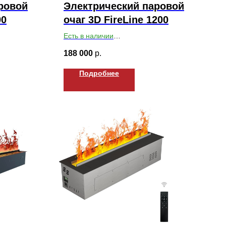
ровой
Электрический паровой
00
очаг 3D FireLine 1200
Есть в наличии
264
Габариты ВхШхГ: 199х1230х264
188 000
р.
Подробнее