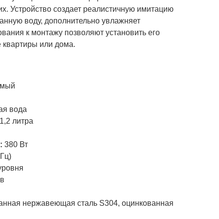
х. Устройство создает реалистичную имитацию
ванную воду, дополнительно увлажняет
вания к монтажу позволяют установить его
 квартиры или дома.
и
емый
ая вода
1,2 литра
:
380 Вт
 Гц)
уровня
ов
анная нержавеющая сталь S304, оцинкованная