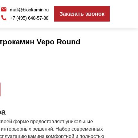
mail@biookamin.ru
mail@biookamin.ru
Заказать звонок
Заказать звонок
+7 (495) 648-57-88
+7 (495) 648-57-88
ктрокамин Vepo Round
ра
своей форме предоставляет уникальные
и интерьерных решений. Набор современных
эксплуатацию камина комфортной и полностью