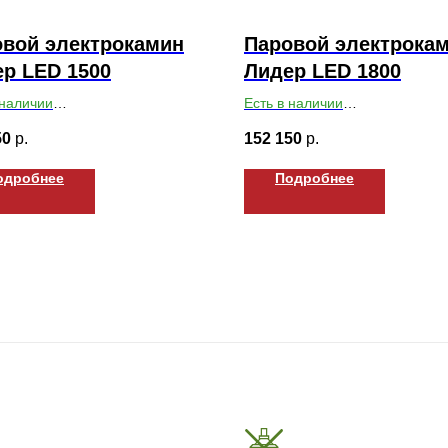
вой электрокамин
Паровой электрока
р LED 1500
Лидер LED 1800
 наличии
Есть в наличии
ты ВхШхГ: 180х1500х240
Габариты ВхШхГ: 180х1800х2
50
р.
152 150
р.
одробнее
Подробнее