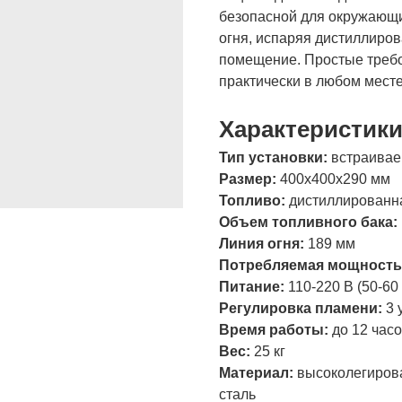
безопасной для окружающи
огня, испаряя дистиллиро
помещение. Простые требо
практически в любом месте
Характеристик
Тип установки:
встраива
Размер:
400х400х290 мм
Топливо:
дистиллированн
Объем топливного бака:
Линия огня:
189 мм
Потребляемая мощность
Питание:
110-220 В (50-60
Регулировка пламени:
3 
Время работы:
до 12 час
Вес:
25 кг
Материал:
высоколегиров
сталь