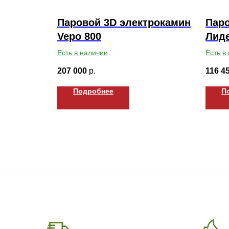
Паровой 3D электрокамин
Паро
Vepo 800
Лиде
Есть в наличии
Есть в
Габариты ВхШхГ: 200х800х250
Габари
207 000
р.
116 4
Подробнее
П