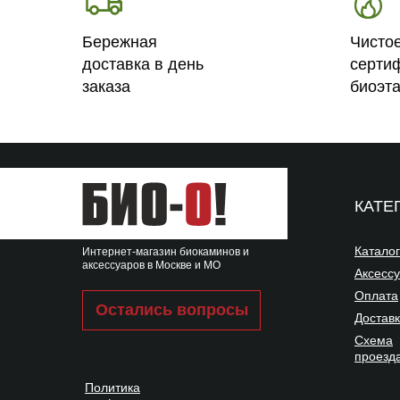
Бережная
Чисто
доставка в день
серти
заказа
биоэт
КАТЕ
Каталог
Интернет-магазин биокаминов и
аксессуаров в Москве и МО
Аксесс
Оплата
Остались вопросы
Достав
Схема
проезд
Политика