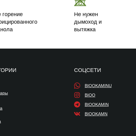
е горение
Не нужен
фицированного
дымоход и
анола
вытяжка
ГОРИИ
СОЦСЕТИ
BIOOKAMINU
уары
BIOO
BIOOKAMIN
ка
BIOOKAMN
а