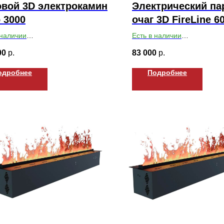
вой 3D электрокамин
Электрический па
 3000
очаг 3D FireLine 6
 наличии
Есть в наличии
ты ВхШхГ: 200х3000х250
Габариты ВхШхГ: 199х630х
00
р.
83 000
р.
одробнее
Подробнее