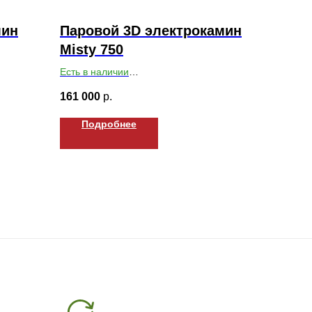
мин
Паровой 3D электрокамин
Misty 750
Есть в наличии
40
Габариты ВхШхГ: 227х750х178
161 000
р.
Подробнее