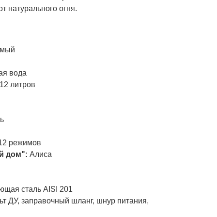
от натурального огня.
и
емый
ая вода
12 литров
ь
12 режимов
й дом":
Алиса
ющая сталь AISI 201
ьт ДУ, заправочный шланг, шнур питания,