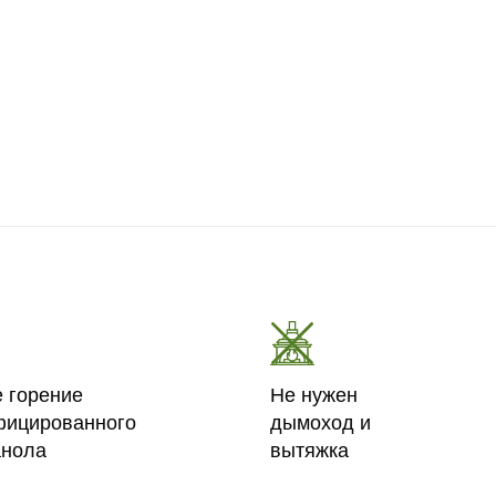
е горение
Не нужен
фицированного
дымоход и
анола
вытяжка