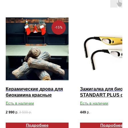
-15%
Керамические дрова для
Зажигалка для биок
биокамина красные
STANDART PLUS с г
носиком
Есть в наличии
Есть в наличии
2 990
р.
3 500
р.
449
р.
Подробнее
Подробнее