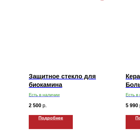
Защитное стекло для
Кера
биокамина
Бол
Есть в наличии
Есть в
2 500
р.
5 990
Подробнее
П