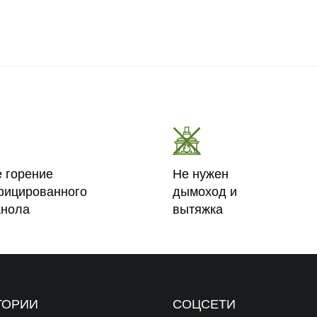
е горение
Не нужен
фицированного
дымоход и
анола
вытяжка
ГОРИИ
СОЦСЕТИ