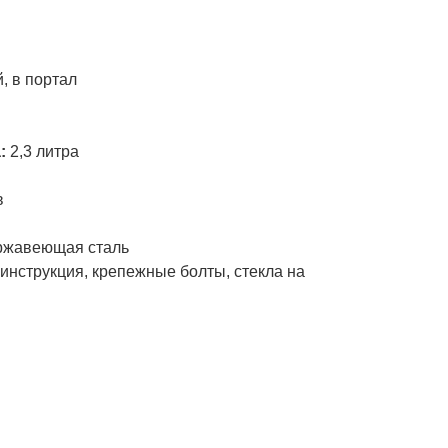
и
, в портал
а:
2,3 литра
в
ржавеющая сталь
инструкция, крепежные болты, стекла на