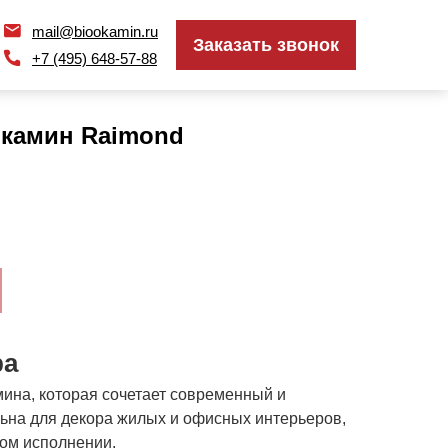
mail@biookamin.ru
mail@biookamin.ru
Заказать звонок
Заказать звонок
+7 (495) 648-57-88
+7 (495) 648-57-88
камин Raimond
ра
ина, которая сочетает современный и
льна для декора жилых и офисных интерьеров,
ом исполнении.