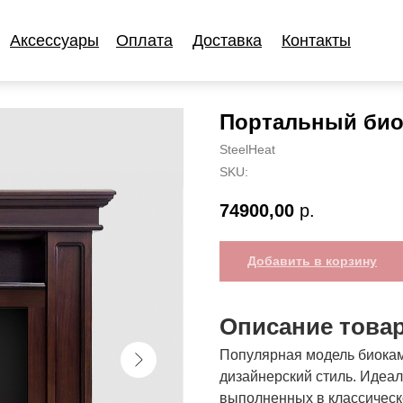
Аксессуары
Оплата
Доставка
Контакты
Аксессуары
Оплата
Доставка
Контакты
Портальный био
SteelHeat
SKU:
74900,00
р.
Добавить в корзину
Описание това
Популярная модель биокам
дизайнерский стиль. Идеа
выполненных в классическ