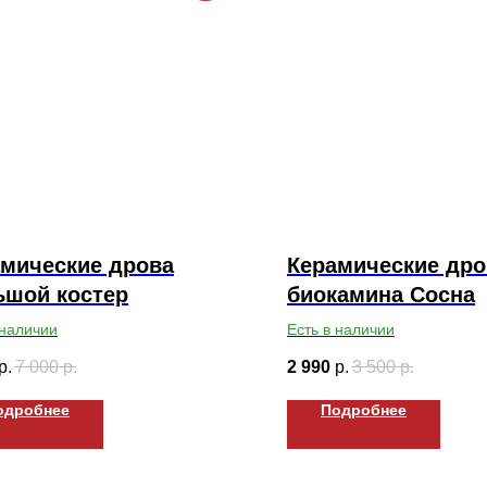
мические дрова
Керамические дро
ьшой костер
биокамина Сосна
 наличии
Есть в наличии
р.
7 000
р.
2 990
р.
3 500
р.
одробнее
Подробнее