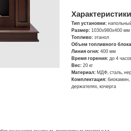
Характеристик
Тип установки:
напольный
Размер:
1030х980х400 мм
Топливо:
этанол
Объем топливного блок
Линия огня:
400 мм
Время горения:
до 4 часо
Вес:
20 кг
Материал:
МДФ, сталь, не
Комплектация:
биокамин, 
держателях, кочерга
ыбор оснащается защитным, декоративным стеклом и т.д.