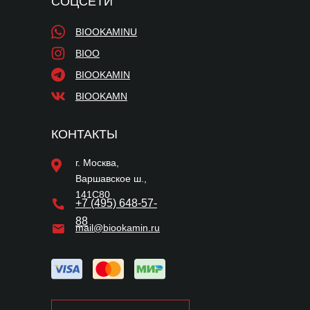
СОЦСЕТИ
BIOOKAMINU
BIOO
BIOOKAMIN
BIOOKAMN
КОНТАКТЫ
г. Москва,
Варшавское ш.,
141С80
+7 (495) 648-57-
88
mail@biookamin.ru