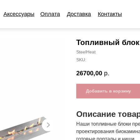
Аксессуары
Оплата
Доставка
Контакты
Аксессуары
Оплата
Доставка
Контакты
Топливный блок 
SteelHeat
SKU:
26700,00
р.
Добавить в корзину
Описание това
Наши топливные блоки пре
проектирования биокамина
готовые порталы и ниши.