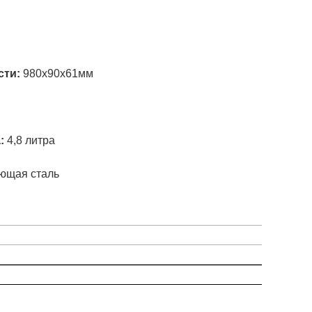
и
сти:
980х90х61мм
а:
4,8 литра
ющая сталь