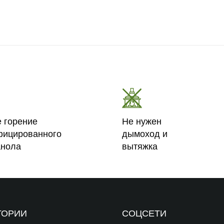
е горение
Не нужен
фицированного
дымоход и
анола
вытяжка
ГОРИИ
СОЦСЕТИ