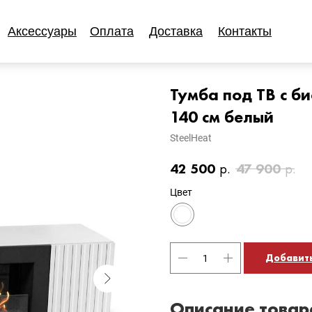
Аксессуары
Оплата
Доставка
Контакты
Аксессуары
Оплата
Доставка
Контакты
Тумба под ТВ с 
140 см белый
SteelHeat
42 500
р.
47 900
р.
Цвет
Добавить
Описание товар