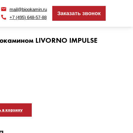
mail@biookamin.ru
mail@biookamin.ru
Заказать звонок
Заказать звонок
+7 (495) 648-57-88
+7 (495) 648-57-88
биокамином LIVORNO IMPULSE
 в корзину
а