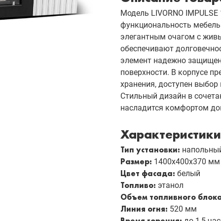
Модель LIVORNO IMPULSE 
функциональность мебель
элегантным очагом с жив
обеспечивают долговечнос
элемент надежно защищен 
поверхности. В корпусе п
хранения, доступен выбор 
Стильный дизайн в сочета
насладится комфортом до
Характеристики
Тип установки:
напольный
Размер:
1400х400х370 мм
Цвет фасада:
белый
Топливо:
этанол
Объем топливного блок
Линия огня:
520 мм
Время горения:
до 1,5 ча