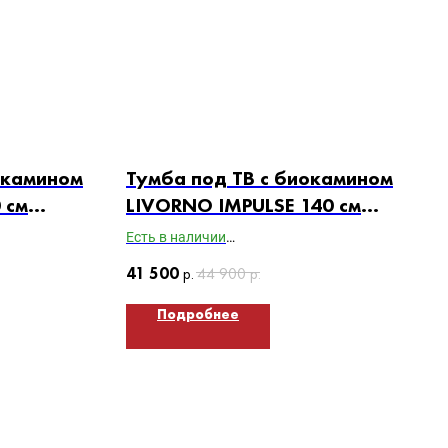
окамином
Тумба под ТВ с биокамином
 см
LIVORNO IMPULSE 140 см
фасады
(корпус графит / фасады
Есть в наличии
гротто гранит)
х370
Габариты ВхШхГ: 400х1400х370
41 500
р.
44 900
р.
Подробнее