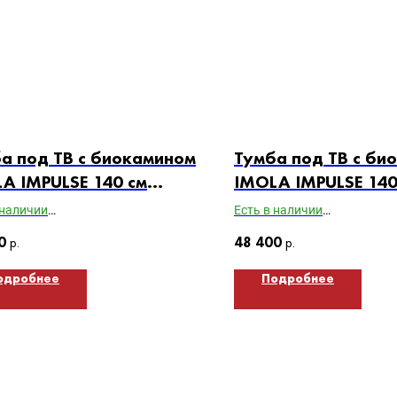
а под ТВ с биокамином
Тумба под ТВ с би
A IMPULSE 140 см
IMOLA IMPULSE 140
пус дуб Вотан /
(корпус графит / 
 наличии
Есть в наличии
ды гротто гранит)
гротто гранит)
ты ВхШхГ: 400х1400х370
Габариты ВхШхГ: 400х1400
0
р.
48 400
р.
одробнее
Подробнее