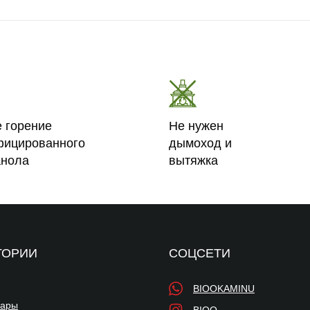
е горение
Не нужен
фицированного
дымоход и
анола
вытяжка
ГОРИИ
СОЦСЕТИ
BIOOKAMINU
уары
BIOO