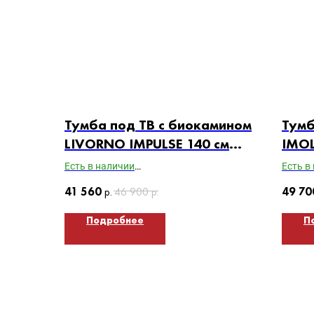
Тумба под ТВ с биокамином
Тумб
LIVORNO IMPULSE 140 см
IMOL
(корпус дуб Сонома /
(кор
Есть в наличии
Есть в
фасады белый)
фаса
Габариты ВхШхГ: 400х1400х370
Габари
41 560
р.
46 900
р.
49 70
Подробнее
П