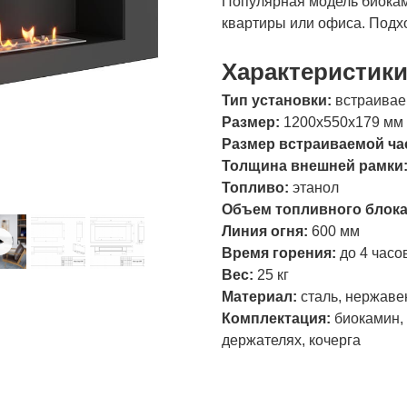
Популярная модель биокам
квартиры или офиса. Подхо
Характеристик
Тип установки:
встраива
Размер:
1200х550х179 мм
Размер встраиваемой ча
Толщина внешней рамки
Топливо:
этанол
Объем топливного блок
Линия огня:
600 мм
Время горения:
до 4 часо
Вес:
25 кг
Материал:
сталь, нержаве
Комплектация:
биокамин, 
держателях, кочерга