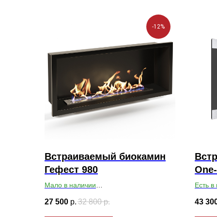
-12%
Встраиваемый биокамин
Вст
Гефест 980
One-
Мало в наличии
Есть в
Габариты ВхШхГ: 375х980х200
Габари
27 500
р.
32 800
р.
43 30