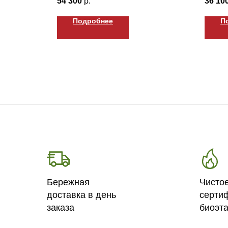
54 300
р.
36 10
Подробнее
П
Бережная
Чисто
доставка в день
серти
заказа
биоэт