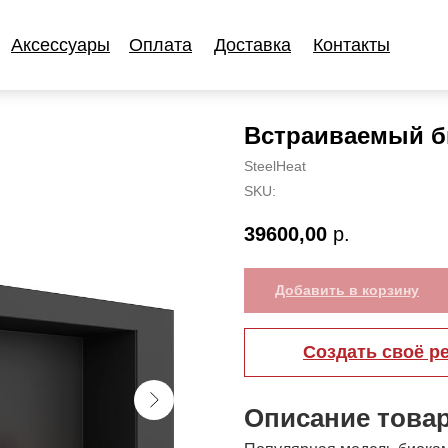
Аксессуары
Оплата
Доставка
Контакты
Аксессуары
Оплата
Доставка
Контакты
Встраиваемый б
SteelHeat
SKU:
39600,00
р.
Добавить в корзину
Создать своё р
Описание това