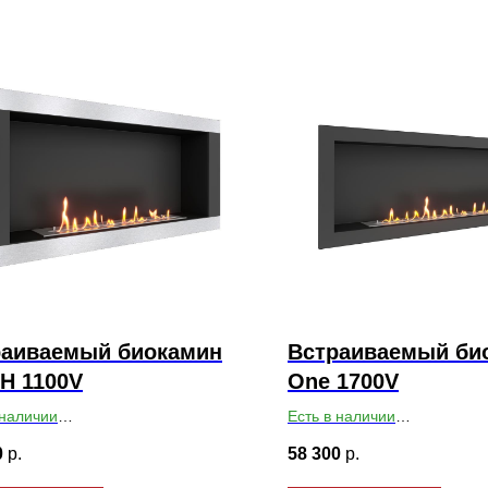
раиваемый биокамин
Встраиваемый би
H 1100V
One 1700V
 наличии
Есть в наличии
ты ВхШхГ: 550х1100х179
Габариты ВхШхГ: 550х1700
0
р.
58 300
р.