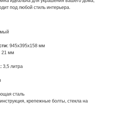
ина идеальна для украшения вашего дома,
дит под любой стиль интерьера.
и
емый
сти:
945х395х158 мм
:
21 мм
а:
3,5 литра
в
ющая сталь
инструкция, крепежные болты, стекла на