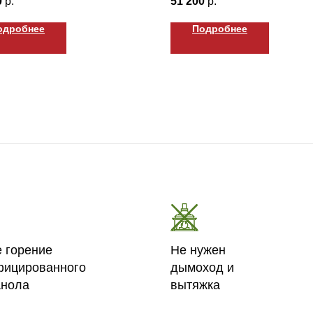
0
р.
51 200
р.
одробнее
Подробнее
е горение
Не нужен
фицированного
дымоход и
анола
вытяжка