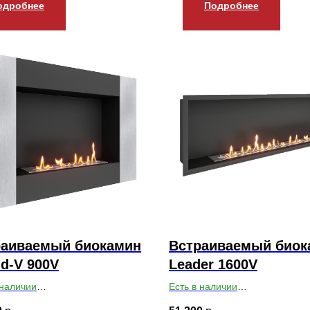
одробнее
Подробнее
раиваемый биокамин
Встраиваемый биок
d-V 900V
Leader 1600V
 наличии
Есть в наличии
ты ВхШхГ: 650х900х179
Габариты ВхШхГ: 450х1600х1