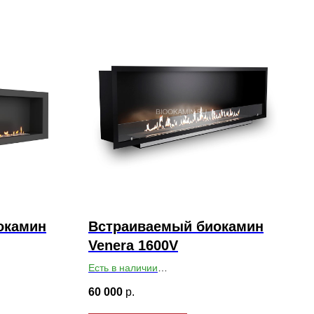
окамин
Встраиваемый биокамин
Venera 1600V
Есть в наличии
х179
Габариты ВхШхГ: 451х1604х179
60 000
р.