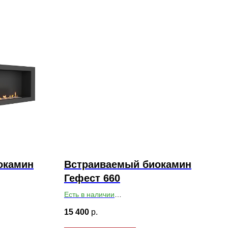
окамин
Встраиваемый биокамин
Гефест 660
Есть в наличии
х179
Габариты ВхШхГ: 460х660х200
15 400
р.