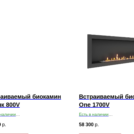
раиваемый биокамин
Встраиваемый би
к 800V
One 1700V
 наличии
Есть в наличии
ты ВхШхГ: 400х800х140
Габариты ВхШхГ: 550х1700
0
р.
58 300
р.