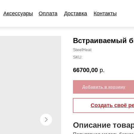
Аксессуары
Оплата
Доставка
Контакты
Аксессуары
Оплата
Доставка
Контакты
Встраиваемый б
SteelHeat
SKU:
66700,00
р.
Добавить в корзину
Создать своё р
Описание това