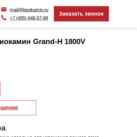
mail@biookamin.ru
mail@biookamin.ru
Заказать звонок
Заказать звонок
+7 (495) 648-57-88
+7 (495) 648-57-88
иокамин Grand-H 1800V
ешение
ра