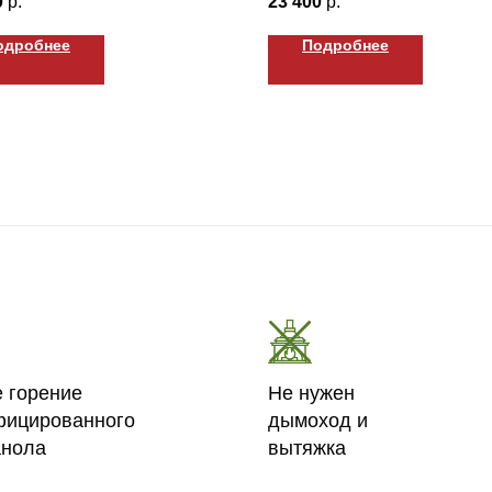
0
р.
23 400
р.
одробнее
Подробнее
е горение
Не нужен
фицированного
дымоход и
анола
вытяжка