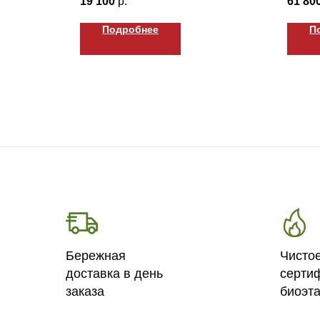
19 100
р.
61 80
Подробнее
П
Бережная
Чисто
доставка в день
серти
заказа
биоэт