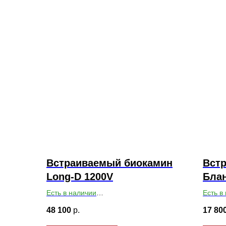
Встраиваемый биокамин
Вст
Long-D 1200V
Блан
Есть в наличии
Есть в
Габариты ВхШхГ: 550х1200х179
Габари
48 100
р.
17 80