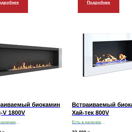
одробнее
Подробнее
раиваемый биокамин
Встраиваемый биок
-V 1800V
Хай-тек 800V
 наличии
Есть в наличии
ты ВхШхГ: 550х1800х179
Габариты ВхШхГ: 400х800х14