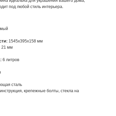
ина идеальна для украшения вашего дома,
дит под любой стиль интерьера.
и
емый
сти:
1545х395х158 мм
:
21 мм
а:
6 литров
в
ющая сталь
инструкция, крепежные болты, стекла на