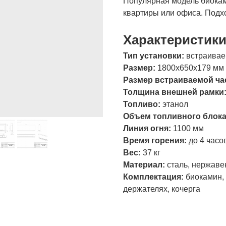
Популярная модель биокам
квартиры или офиса. Подхо
Характеристик
Тип установки:
встраива
Размер:
1800х650х179 мм
Размер встраиваемой ча
Толщина внешней рамки
Топливо:
этанол
Объем топливного блок
Линия огня:
1100 мм
Время горения:
до 4 часо
Вес:
37 кг
Материал:
сталь, нержаве
Комплектация:
биокамин, 
держателях, кочерга