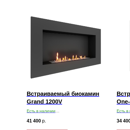
Встраиваемый биокамин
Вст
Grand 1200V
One-
Есть в наличии
Есть в
Габариты ВхШхГ: 650х1200х179
Габари
41 400
р.
34 40