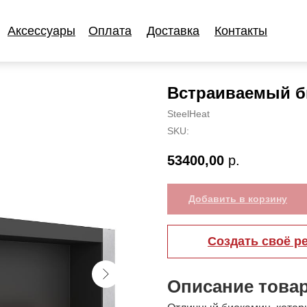
Аксессуары
Оплата
Доставка
Контакты
Аксессуары
Оплата
Доставка
Контакты
Встраиваемый б
SteelHeat
SKU:
53400,00
р.
Добавить в корзину
Создать своё р
Описание това