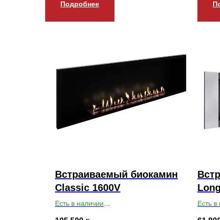
Подробнее
П
Встраиваемый биокамин
Вст
Classic 1600V
Long
Есть в наличии
Есть в
Габариты ВхШхГ: 450х1600х200
Габари