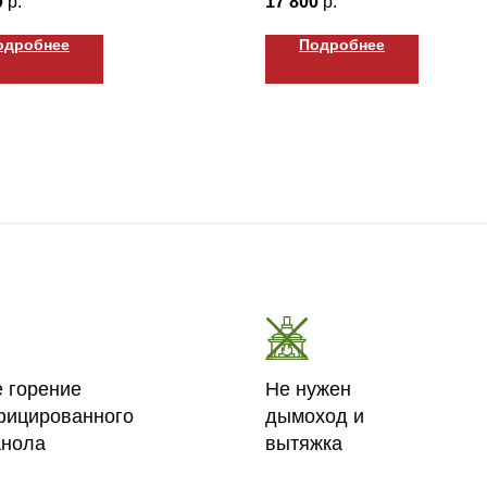
0
р.
17 800
р.
одробнее
Подробнее
е горение
Не нужен
фицированного
дымоход и
анола
вытяжка