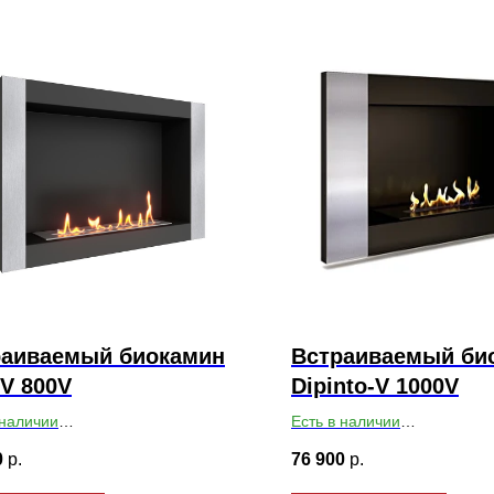
раиваемый биокамин
Встраиваемый би
V 800V
Dipinto-V 1000V
 наличии
Есть в наличии
ты ВхШхГ: 550х800х179
Габариты ВхШхГ: 600х950х
0
р.
76 900
р.