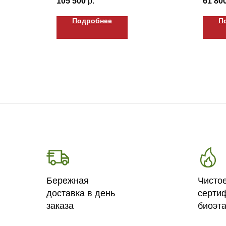
105 500
р.
61 80
Подробнее
П
Бережная
Чисто
доставка в день
серти
заказа
биоэт