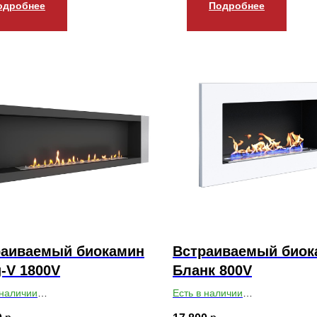
одробнее
Подробнее
раиваемый биокамин
Встраиваемый биок
-V 1800V
Бланк 800V
 наличии
Есть в наличии
ты ВхШхГ: 550х1800х179
Габариты ВхШхГ: 400х800х14