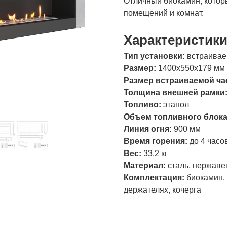
Отличный биокамин, котор
помещений и комнат.
Характеристик
Тип установки:
встраива
Размер:
1400х550х179 мм
Размер встраиваемой ча
Толщина внешней рамки
Топливо:
этанол
Объем топливного блок
Линия огня:
900 мм
Время горения:
до 4 часо
Вес:
33,2 кг
Материал:
сталь, нержаве
Комплектация:
биокамин, 
держателях, кочерга