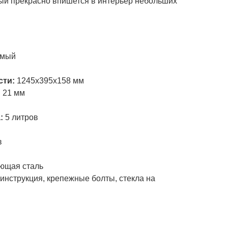
ый прекрасно впишется в интерьер небольших
и
емый
сти:
1245х395х158 мм
:
21 мм
а:
5 литров
в
ющая сталь
инструкция, крепежные болты, стекла на