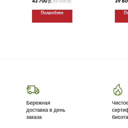
43 700
39 60
р.
52 100
р.
Подробнее
П
Бережная
Чисто
доставка в день
серти
заказа
биоэт