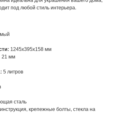
ина идеальна для украшения вашего дома,
дит под любой стиль интерьера.
и
емый
сти:
1245х395х158 мм
:
21 мм
а:
5 литров
в
ющая сталь
инструкция, крепежные болты, стекла на