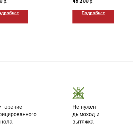
0
46 200
р.
р.
одробнее
Подробнее
е горение
Не нужен
фицированного
дымоход и
анола
вытяжка