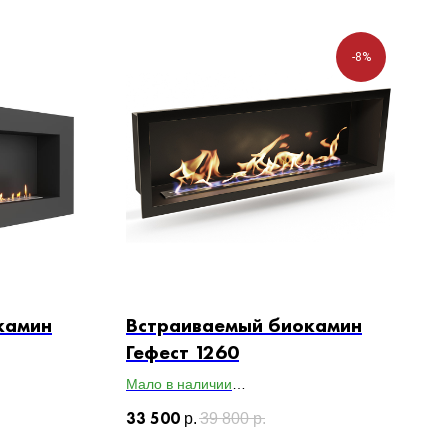
-8%
камин
Встраиваемый биокамин
Гефест 1260
Мало в наличии
х179
Габариты ВхШхГ: 460х1260х200
33 500
р.
39 800
р.