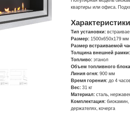
Популярная модель биокам
квартиры или офиса. Подхо
Характеристик
Тип установки:
встраива
Размер:
1500х650х179 мм
Размер встраиваемой ча
Толщина внешней рамки
Топливо:
этанол
Объем топливного блок
Линия огня:
900 мм
Время горения:
до 4 часо
Вес:
31 кг
Материал:
сталь, нержаве
Комплектация:
биокамин, 
держателях, кочерга