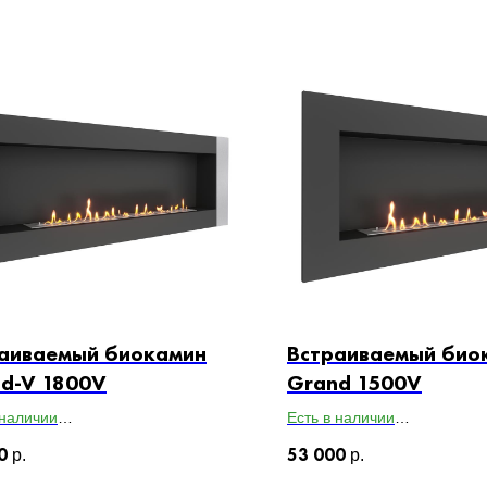
аиваемый биокамин
Встраиваемый био
d-V 1800V
Grand 1500V
 наличии
Есть в наличии
ты ВхШхГ: 650х1800х179
Габариты ВхШхГ: 650х1500
0
53 000
р.
р.