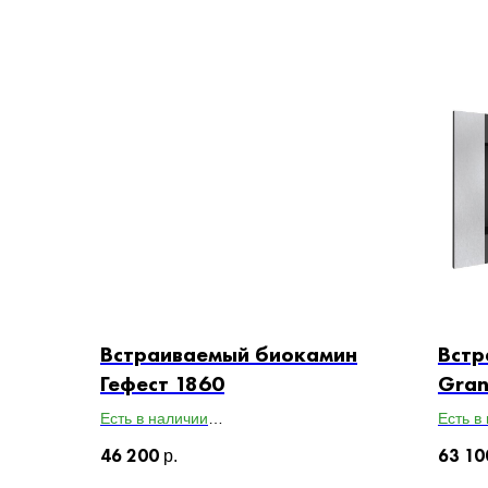
Встраиваемый биокамин
Встр
Гефест 1860
Gran
Есть в наличии
Есть в
Габариты ВхШхГ: 460х1860х200
Габари
46 200
63 10
р.