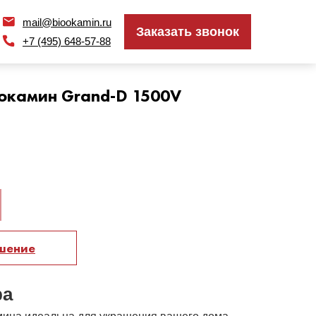
mail@biookamin.ru
mail@biookamin.ru
Заказать звонок
Заказать звонок
+7 (495) 648-57-88
+7 (495) 648-57-88
окамин Grand-D 1500V
ешение
ра