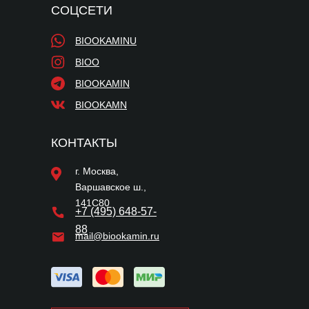
СОЦСЕТИ
BIOOKAMINU
BIOO
BIOOKAMIN
BIOOKAMN
КОНТАКТЫ
г. Москва,
Варшавское ш.,
141С80
+7 (495) 648-57-
88
mail@biookamin.ru